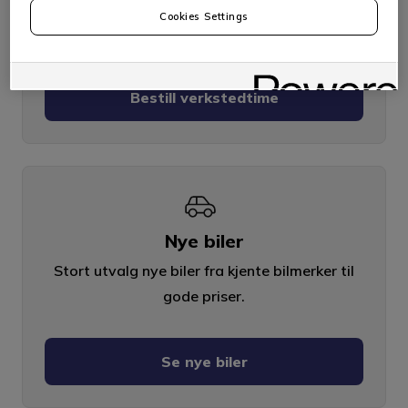
Service, EU-kontroll, reparasjoner, glass og
Cookies Settings
mye mer.
Bestill verkstedtime
Nye biler
Stort utvalg nye biler fra kjente bilmerker til
gode priser.
Se nye biler