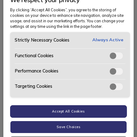
Våre bilmerker
By clicking “Accept All Cookies”, you agree to the storing of
cookies on your device to enhance site navigation, analyze site
usage, and assist in our marketing efforts. You can change your
settings at any time using the link in the page footer.
Mercedes-Benz
Kia
Always Active
Strictly Necessary Cookies
Functional Cookies
Peugeot
smart
Performance Cookies
Targeting Cookies
Accept All Cookies
Save Choices
Verksted