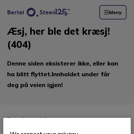
Meny
Æsj, her ble det kræsj!
(404)
Denne siden eksisterer ikke, eller kan
ha blitt flyttet.Innholdet under får
deg på veien igjen!
Populære sider:
We respect your privacy