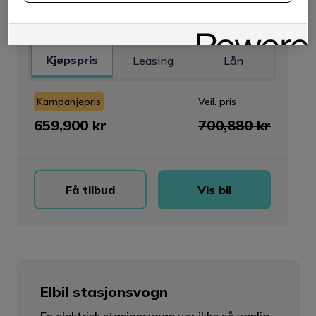
722 km
Firehjulsdrift
455 liter
Kjøpspris
Leasing
Lån
Kampanjepris
Veil. pris
659,900 kr
700,880 kr
Få tilbud
Vis bil
Elbil stasjonsvogn
En elektrisk stasjonsvogn var ikke så vanlig