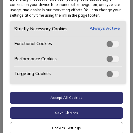
cookies on your device to enhance site navigation, analyze site
Filtrer søk (
1
)
Populært
rekkevidde på over 600 km og romslige
usage, and assist in our marketing efforts. You can change your
settings at any time using the link in the page footer.
bagasjerom med praktisk utforming.
Spar 40 980 kr eller 2,99% rente*
Always Active
Strictly Necessary Cookies
Functional Cookies
Performance Cookies
Targeting Cookies
Elektrisk
Accept All Cookies
Mercedes-Benz
CLA Shooting Brake 350 4MATIC
Save Choices
Rekkevidde
Hjuldrift
Bagasjerom
Cookies Settings