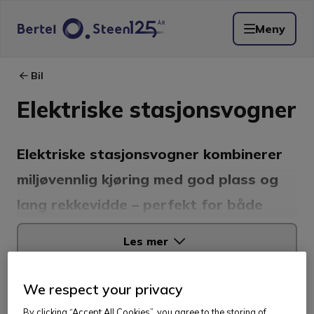
Meny
Bil
Elektriske stasjonsvogner
Elektriske stasjonsvogner kombinerer
miljøvennlig kjøring med god plass og
lang rekkevidde – perfekt for både
familiebruk og lange turer. Blant våre
Les mer
elbil stasjonsvogner finner du
Peugeot
e-308 SW
og
Opel Astra Sports Tourer
We respect your privacy
Sorter etter
Electric.
Begge har imponerende
By clicking “Accept All Cookies”, you agree to the storing of