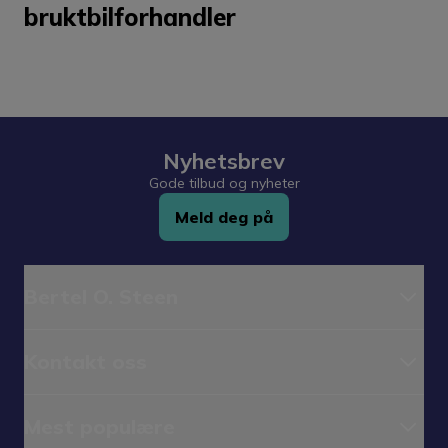
markedsføringspakke.
bruktbilforhandler
Nyhetsbrev
Gode tilbud og nyheter
Meld deg på
Bertel O. Steen
Kontakt oss
Mest populære