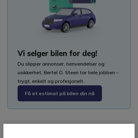
Vi selger bilen for deg!
Du slipper annonser, henvendelser og
usikkerhet. Bertel O. Steen tar hele jobben –
trygt, enkelt og profesjonelt.
Få et estimat på bilen din nå
Derfor bør vi selge bilen din