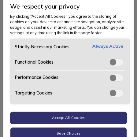
for nettsiden Bos.no
We respect your privacy
By clicking “Accept All Cookies”, you agree to the storing of
cookies on your device to enhance site navigation, analyze site
1. a Priser
usage, and assist in our marketing efforts. You can change your
settings at any time using the link in the page footer.
Priser for personbiler oppgis inklusive avgifter,
Always Active
Strictly Necessary Cookies
vektavgift, vrakpant og levering. Pristillegg kan
tilkomme for andre lakkfarger enn standardlakk,
Functional Cookies
samt vinterhjul og annet tilbehør/utstyr, dersom
dette ikke er spesifisert.
Performance Cookies
Priser for varebiler oppgis inklusiv engangsavgift,
Targeting Cookies
vrakpant og levering til importør. Pristillegg kan
tilkomme for andre lakkfarger enn standardlakk,
samt vinterhjul og annet tilbehør/utstyr, dersom
dette ikke er spesifisert.
Accept All Cookies
Bertel O. Steen Detalj tar forbehold om feil på
Save Choices