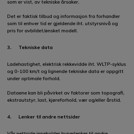
som er vist, av tekniske årsaker.
Det er faktisk tilbud og informasjon fra forhandler
som til enhver tid er gjeldende iht. utstyrsnivå og
pris for avbildet/ønsket modell.
3. Tekniske data
Ladehastighet, elektrisk rekkevidde iht. WLTP-syklus
og 0-100 km/t og lignende tekniske data er oppgitt
under optimale forhold.
Dataene kan bli påvirket av faktorer som topografi,
ekstrautstyr, last, kjøreforhold, vær og/eller årstid.
4. Lenker til andre nettsider
Vår nettside inneholder hyperlenker til andre