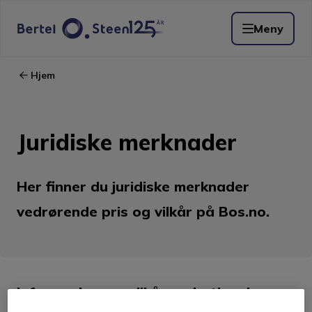
Meny
Hjem
Juridiske merknader
Her finner du juridiske merknader
vedrørende pris og vilkår på Bos.no.
Informasjon om vilkår og betingelser