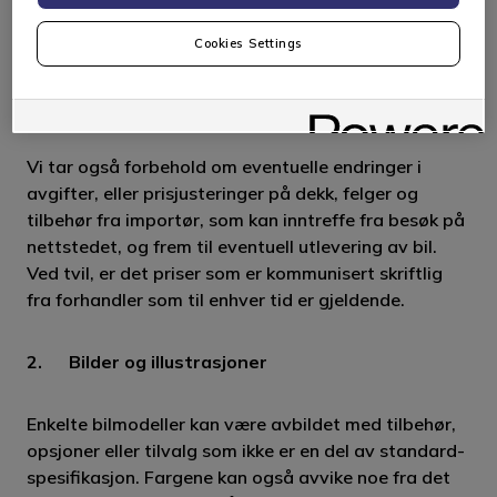
nettsiden, feil i spesifikasjoner eller feil
kampanjeinformasjon som følge av forsinket
Cookies Settings
oppdatering av nettsiden. Enkelte produkter og
kampanjer kan ha endret seg siden sist nettstedet
ble oppdatert.
Vi tar også forbehold om eventuelle endringer i
avgifter, eller prisjusteringer på dekk, felger og
tilbehør fra importør, som kan inntreffe fra besøk på
nettstedet, og frem til eventuell utlevering av bil.
Ved tvil, er det priser som er kommunisert skriftlig
fra forhandler som til enhver tid er gjeldende.
2. Bilder og illustrasjoner
Enkelte bilmodeller kan være avbildet med tilbehør,
opsjoner eller tilvalg som ikke er en del av standard-
spesifikasjon. Fargene kan også avvike noe fra det