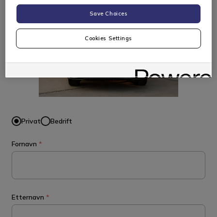
Save Choices
Cookies Settings
Privat
Bedrift
Fornavn
*
Etternavn
*