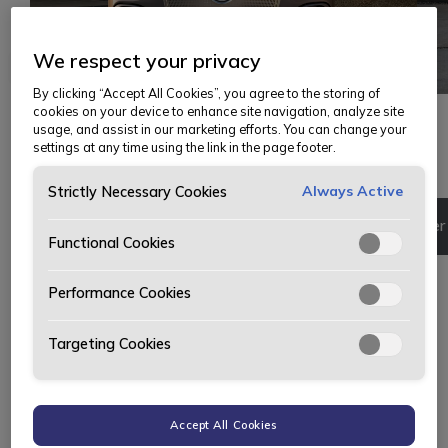
We respect your privacy
By clicking “Accept All Cookies”, you agree to the storing of
cookies on your device to enhance site navigation, analyze site
usage, and assist in our marketing efforts. You can change your
Få tilbud
Priser og utstyr
settings at any time using the link in the page footer.
Always Active
Strictly Necessary Cookies
Om bilen
Priser og utstyr
Finn forhandler
Functional Cookies
Performance Cookies
Få uforpliktende tilbud på:
Mercedes-Benz GLC 400 4MATIC
Targeting Cookies
Be om helt uforpliktende tilbud. Du får utstyrsliste,
totalpris og ønsket finansieringsforslag (lån eller
Accept All Cookies
leasing).