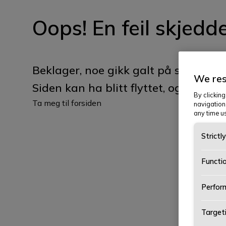
Oops! En feil skjedde
Beklager, noe gikk galt på serverside
We res
Siden kan ha blitt flyttet, og du kan
By clicking
Ta meg til forsiden
navigation
any time us
Strictl
Functi
Perfor
Target