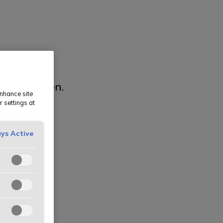
er.
eleiligheten.
enhance site
r settings at
ys Active