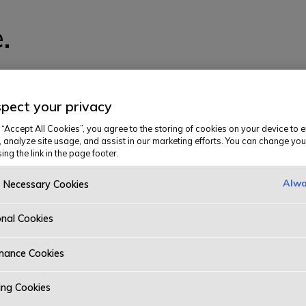
.
n og vi klarte ikke å hente siden du ser ett
pect your privacy
 prøve å finne den i menyen. Vi beklager ub
 “Accept All Cookies”, you agree to the storing of cookies on your device to 
, analyze site usage, and assist in our marketing efforts. You can change you
ing the link in the page footer.
Alwa
y Necessary Cookies
onal Cookies
mance Cookies
ing Cookies