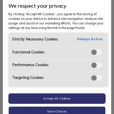
bilmerker. Vi ønsker alle nye og gamle
We respect your privacy
kunder velkommen, og ser frem til å
By clicking “Accept All Cookies”, you agree to the storing of
cookies on your device to enhance site navigation, analyze site
hjelpe deg med ditt bilkjøp!
usage, and assist in our marketing efforts. You can change your
settings at any time using the link in the page footer.
Always Active
Strictly Necessary Cookies
Salg og Service
Functional Cookies
Skal du kjøpe bruktbil?
Performance Cookies
Velkommen til et sikkert bruktbilkjøp hos
Targeting Cookies
Bertel O. Steen på Kalbakken. Vi har alltid
mange brukte biler på lager og hjelper deg
gjerne med å finne en bruktbil. Ved kjøp av
Accept All Cookies
en Outlet-bil hos oss stiller vi krav om at
bilen må prøvekjøres.
Save Choices