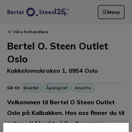
Meny
Våre forhandlere
Bertel O. Steen Outlet
Oslo
Kakkelovnskroken 1
,
0954
Oslo
Gå til:
Bruktbil
Åpningstid
Ansatte
Velkommen til Bertel O Steen Outlet
Oslo på Kalbakken. Hos oss finner du til
enhver tid brukte biler fra mange