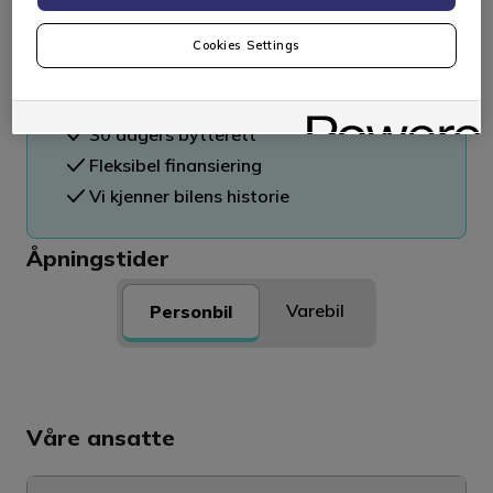
Se våre bruktbiler
Cookies Settings
Innbyttegaranti
Tilstandsrapport
30 dagers bytterett
Fleksibel finansiering
Vi kjenner bilens historie
Åpningstider
Varebil
Personbil
Våre ansatte