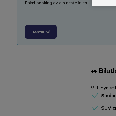
Enkel booking av din neste leiebil. Stort utvalg l
Bestill nå
🚗 Bilutl
Vi tilbyr et
Småbi
SUV-er