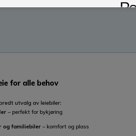
eiebiler til gode priser.
eie for alle behov
 bredt utvalg av leiebiler:
ler
– perfekt for bykjøring
 og familiebiler
– komfort og plass