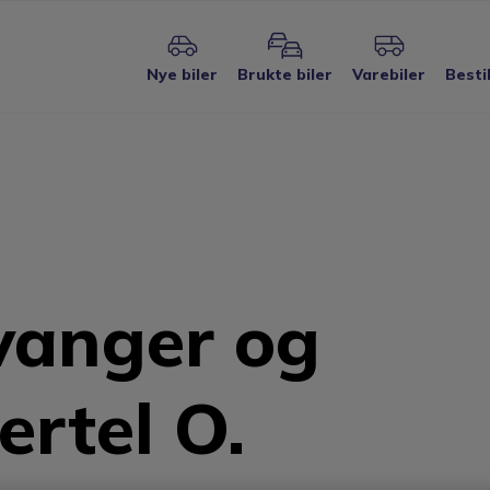
Nye biler
Brukte biler
Varebiler
Besti
avanger og
rtel O.