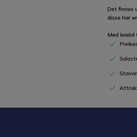
Det finnes 
disse har e
Med leiebil 
Preike
Solast
Stavan
Attrak