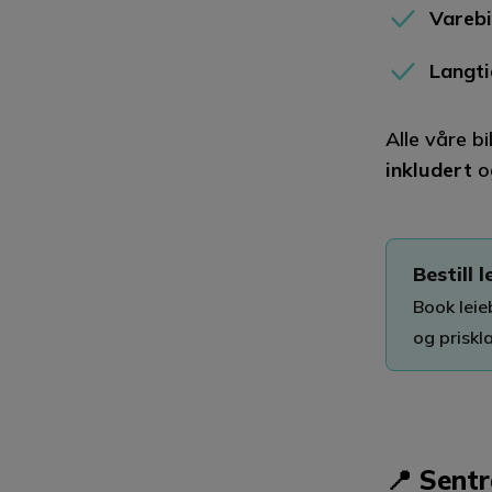
Varebi
Langti
Alle våre bi
inkludert
o
Bestill l
Book leieb
og priskl
📍 Sentr