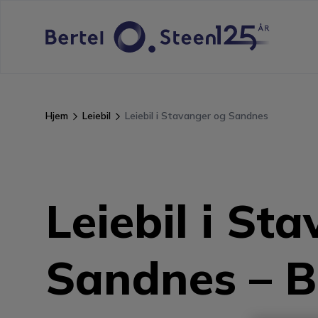
Hjem
Leiebil
Leiebil i Stavanger og Sandnes
Leiebil i St
Sandnes – Be