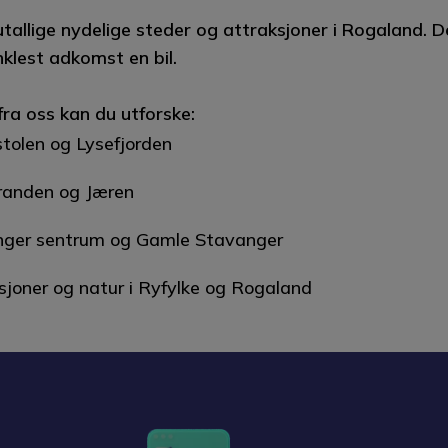
utallige nydelige steder og attraksjoner i Rogaland. D
nklest adkomst en bil.
fra oss kan du utforske:
stolen og Lysefjorden
randen og Jæren
ger sentrum og Gamle Stavanger
sjoner og natur i Ryfylke og Rogaland