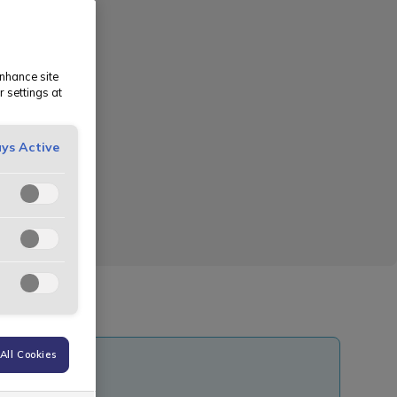
enhance site
r settings at
ys Active
All Cookies