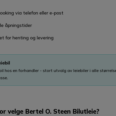
oking via telefon eller e-post
le åpningstider
et for henting og levering
eiebil
il hos en forhandler - stort utvalg av leiebiler i alle størrels
asse.
r velge Bertel O. Steen Bilutleie?