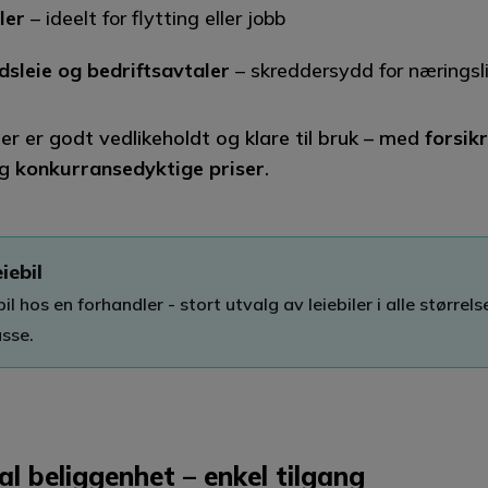
ler
– ideelt for flytting eller jobb
dsleie og bedriftsavtaler
– skreddersydd for næringsl
ler er godt vedlikeholdt og klare til bruk – med
forsik
g
konkurransedyktige priser
.
eiebil
il hos en forhandler - stort utvalg av leiebiler i alle størrels
asse.
al beliggenhet – enkel tilgang