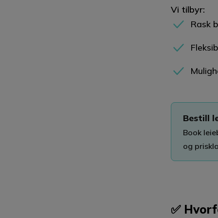
Vi tilbyr:
Rask bo
Fleksib
Muligh
Bestill l
Book leieb
og priskl
✅ Hvorfo