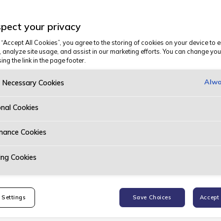
eie
pect your privacy
 “Accept All Cookies”, you agree to the storing of cookies on your device to 
, analyze site usage, and assist in our marketing efforts. You can change you
ler Sandnes? Hos Bertel O. Steen
ing the link in the page footer.
ksible avtaler og personlig service –
Alwa
y Necessary Cookies
n 9, i Sandnes.
onal Cookies
mance Cookies
ing Cookies
 Settings
Save Choices
Accept 