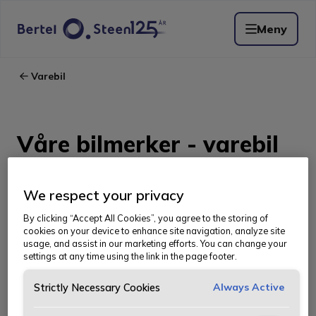
Meny
Varebil
Våre bilmerker - varebil
Vi tilbyr varebiler fra noen av verdens
We respect your privacy
mest anerkjente og populære merker.
By clicking “Accept All Cookies”, you agree to the storing of
cookies on your device to enhance site navigation, analyze site
Hos oss finner du fransk luksus eller
usage, and assist in our marketing efforts. You can change your
settings at any time using the link in the page footer.
tysk kvalitet fra biler som Citroën,
Always Active
Peugeot, Opel og Mercedes-Benz.
Strictly Necessary Cookies