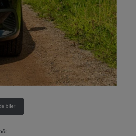
e biler
på: