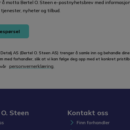
r å motta Bertel O. Steen e-postnyhetsbrev med informasjo
 tjenester, nyheter og tilbud.
espørsel
 Detalj AS (Bertel O. Steen AS) trenger å samle inn og behandle dine
m med forhandler, slik at vi kan følge deg opp med et konkret pristilb
personvernerklæring.
 vår
 O. Steen
Kontakt oss
ss
Finn forhandler