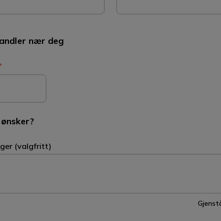
handler nær deg
*
 ønsker?
lger (valgfritt)
Gjenst