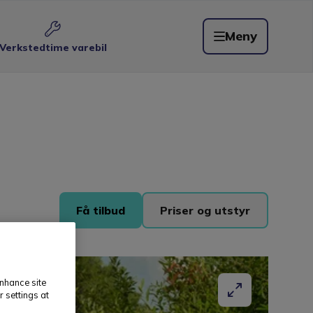
Meny
Verkstedtime varebil
Få tilbud
Priser og utstyr
enhance site
r settings at