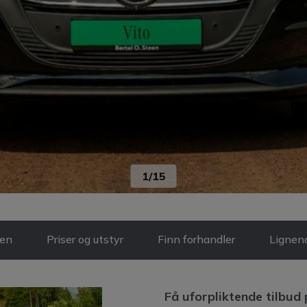
1
/
15
len
Priser og utstyr
Finn forhandler
Lignend
Få uforpliktende tilbud 