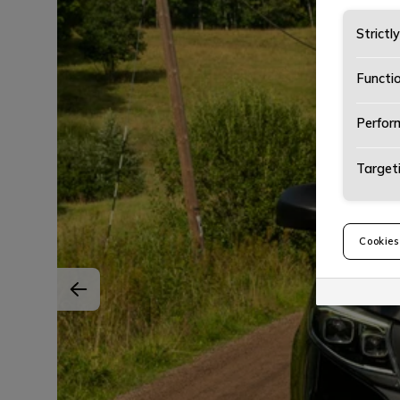
Strictl
Functi
Perfor
Target
Cookies