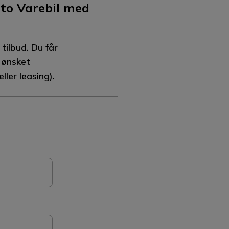
to Varebil med
tilbud. Du får
g ønsket
ller leasing).