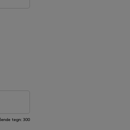
ående tegn:
300