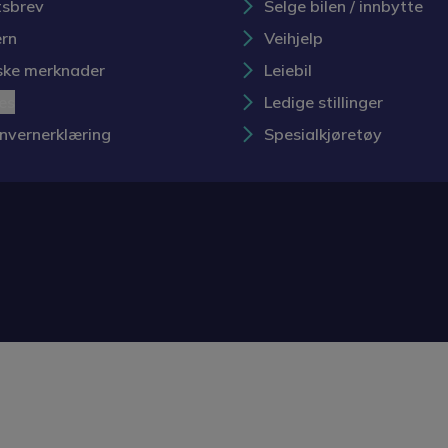
sbrev
Selge bilen / innbytte
rn
Veihjelp
iske merknader
Leiebil
es
Ledige stillinger
nvernerklæring
Spesialkjøretøy