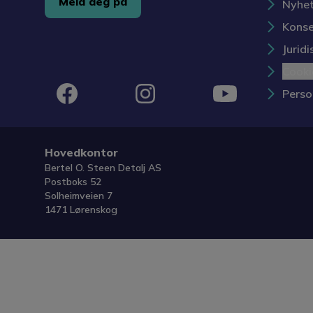
Meld deg på
Nyhet
Konse
Jurid
Cooki
Instagram
YouTube
Facebook
Perso
Hovedkontor
Bertel O. Steen Detalj AS
Postboks 52
Solheimveien 7
1471 Lørenskog