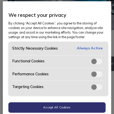
We respect your privacy
By clicking “Accept All Cookies”, you agree to the storing of
cookies on your device to enhance site navigation, analyze site
usage, and assist in our marketing efforts. You can change your
settings at any time using the link in the page footer.
Få tilbud
Priser og utstyr
Always Active
Strictly Necessary Cookies
Functional Cookies
Om bilen
Priser og utstyr
Finn forhandler
Performance Cookies
Få uforpliktende tilbud på:
Peugeot Expert m/automatgir
Targeting Cookies
Be om helt uforpliktende tilbud. Du får utstyrsliste,
totalpris og ønsket finansieringsforslag (lån eller
leasing).
Accept All Cookies