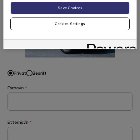
Save Choices
Cookies Settings
Privat
Bedrift
Fornavn
*
Etternavn
*