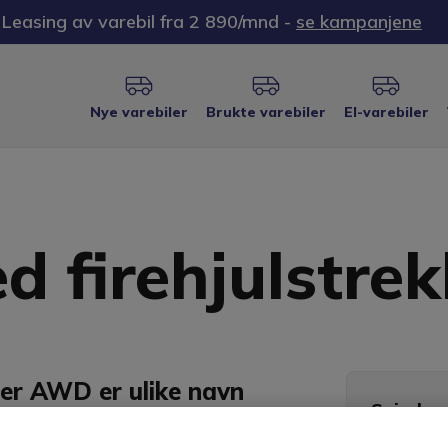
Leasing av varebil fra 2 890/mnd -
se kampanjene
Nye varebiler
Brukte varebiler
El-varebiler
d firehjulstrek
ller AWD er ulike navn
Spissko
lene har fremdrift
Marked