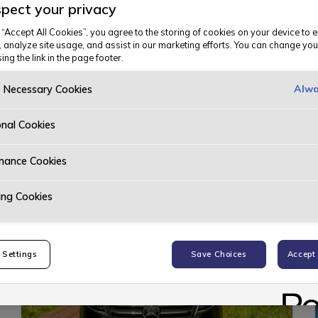
pect your privacy
igrep, stabilitet og
Næring
 “Accept All Cookies”, you agree to the storing of cookies on your device to 
Over 12
erfekte for de norske
, analyze site usage, and assist in our marketing efforts. You can change you
ing the link in the page footer.
er ujevn veioverflate,
Alwa
y Necessary Cookies
e.
onal Cookies
mance Cookies
ing Cookies
Spar opptil 129 700 kr, eller 8 990
kr/mnd.*
 Settings
Save Choices
Accept 