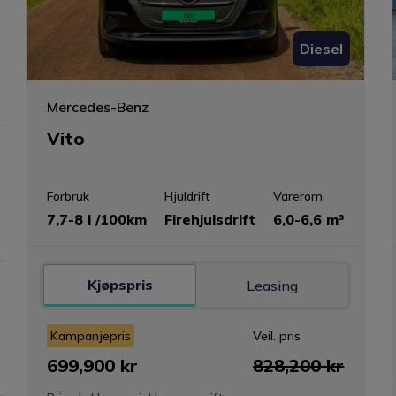
Diesel
Mercedes-Benz
Vito
Forbruk
Hjuldrift
Varerom
7,7-8 l /100km
Firehjulsdrift
6,0-6,6 m³
Kjøpspris
Leasing
Kampanjepris
Veil. pris
699,900 kr
828,200 kr