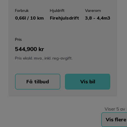
Forbruk
Hjuldrift
Varerom
0,66l / 10 km
Firehjulsdrift
3,8 - 4,4m3
Pris
544,900 kr
Pris ekskl. mva., inkl. reg-avgift.
Få tilbud
Vis bil
Viser
5
av
Vis flere