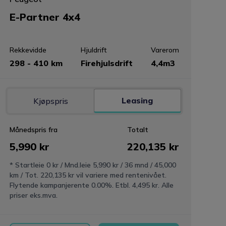
E-Partner 4x4
Rekkevidde
Hjuldrift
Varerom
298 - 410 km
Firehjulsdrift
4,4m3
Leasing
Kjøpspris
Månedspris fra
Totalt
5,990 kr
220,135 kr
* Startleie 0 kr / Mnd.leie 5,990 kr / 36 mnd / 45,000
km / Tot. 220,135 kr vil variere med rentenivået.
Flytende kampanjerente 0.00%. Etbl. 4,495 kr. Alle
priser eks.mva.