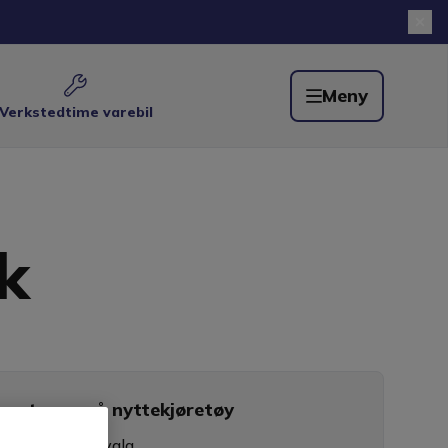
Meny
Verkstedtime varebil
k
mpetanse på nyttekjøretøy
ets største utvalg