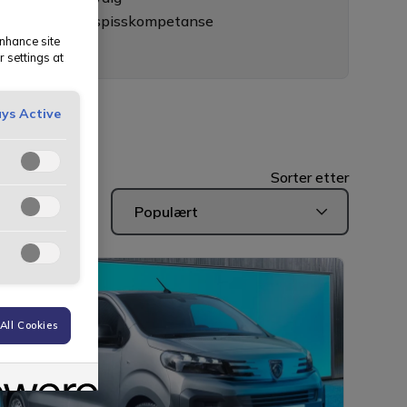
sselgere med spisskompetanse
enhance site
5-års erfaring
r settings at
ys Active
Sorter etter
Populært
All Cookies