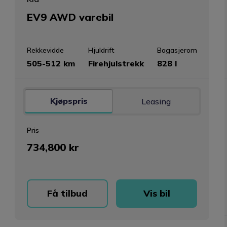
EV9 AWD varebil
Rekkevidde
Hjuldrift
Bagasjerom
505-512 km
Firehjulstrekk
828 l
Kjøpspris
Leasing
Pris
734,800 kr
Få tilbud
Vis bil