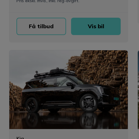
Pris ekskl. mva., inkl. reg-avgift.
Få tilbud
Vis bil
Kia