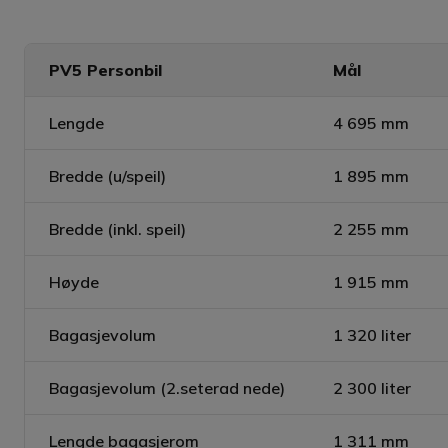
PV5 Personbil
Mål
Lengde
4 695 mm
Bredde (u/speil)
1 895 mm
Bredde (inkl. speil)
2 255 mm
Høyde
1 915 mm
Bagasjevolum
1 320 liter
Bagasjevolum (2.seterad nede)
2 300 liter
Lengde bagasjerom
1 311 mm