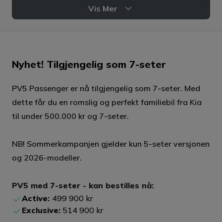
Vis Mer
Effekt hurtiglading (DC)
Effekt normallading (AC)
150 kW
11 kW
Charging Station
Nyhet! Tilgjengelig som 7-seter
Ladetid
Bagasjeromsvolum
10-80%: 30 min.
1320 liter
PV5 Passenger er nå tilgjengelig som 7-seter. Med
dette får du en romslig og perfekt familiebil fra Kia
til under 500.000 kr og 7-seter.
Tilhengervekt
Antall seter
1 500 kg
5
NB! Sommerkampanjen gjelder kun 5-seter versjonen
Car
og 2026-modeller.
Bakkeklaring
Karosseritype
PV5 med 7-seter - kan bestilles nå:
14,7 cm
Flerbruksbil
Active:
499 900 kr
Exclusive:
514 900 kr