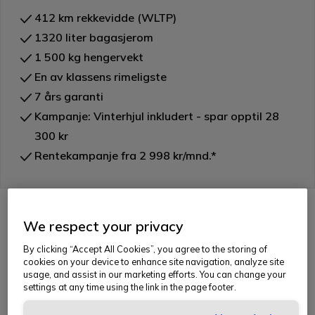
412 km rekkevidde (WLTP)
1320 liter bagasjerom
1 500 kg hengervekt
En av klassens rimeligste
7 års garanti
Kampanje: Vinterhjul inkludert - spar opptil 28
300 kr
Rentekampanje fra 2 998 kr/mnd.*
Kia PV5 personbil er elbilen som gir
familien mer plass enn du trodde var
We respect your privacy
mulig. Lys, luftig og smart – full av
By clicking “Accept All Cookies”, you agree to the storing of
cookies on your device to enhance site navigation, analyze site
varme, komfort og en bil du vil trives i
usage, and assist in our marketing efforts. You can change your
settings at any time using the link in the page footer.
hele året.