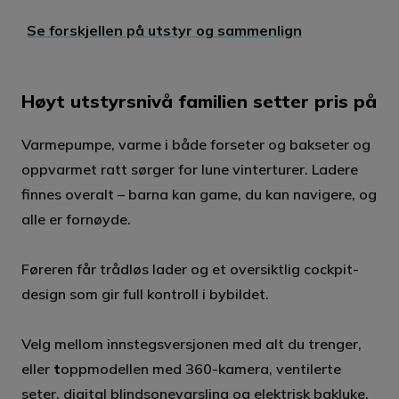
Se forskjellen på utstyr og sammenlign
Høyt utstyrsnivå familien setter pris på
Varmepumpe, varme i både forseter og bakseter og
oppvarmet ratt sørger for lune vinterturer. Ladere
finnes overalt – barna kan game, du kan navigere, og
alle er fornøyde.
Føreren får trådløs lader og et oversiktlig cockpit-
design som gir full kontroll i bybildet.
Velg mellom innstegsversjonen med alt du trenger,
eller
t
oppmodellen med 360-kamera, ventilerte
seter, digital blindsonevarsling og elektrisk bakluke.