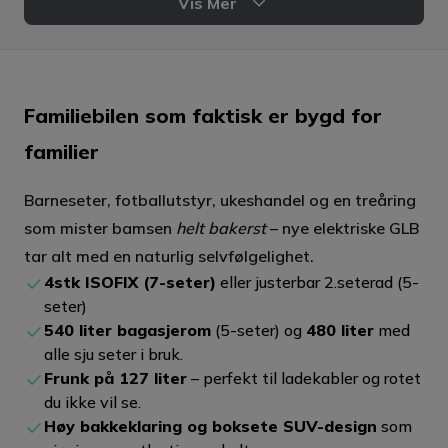
Vis Mer
Effekt hurtiglading (DC)
Effekt normallading (AC)
320 kW
22 kW*
Familiebilen som faktisk er bygd for
Bagasjeromsvolum
Frunk
familier
540 liter
127 liter
Barneseter, fotballutstyr, ukeshandel og en treåring
som mister bamsen
helt bakerst
– nye elektriske GLB
Tilhengervekt
Lastekapasitet tak
tar alt med en naturlig selvfølgelighet.
2 000 kg
75 kg
4stk ISOFIX (7-seter)
eller justerbar 2.seterad (5-
seter)
540 liter bagasjerom
(5-seter) og
480 liter
med
Antall seter
Bakkeklaring
alle sju seter i bruk.
5-7 seter
18,4 cm
Frunk på 127 liter
– perfekt til ladekabler og rotet
du ikke vil se.
Car
Høy bakkeklaring og boksete SUV-design
som
Karosseritype