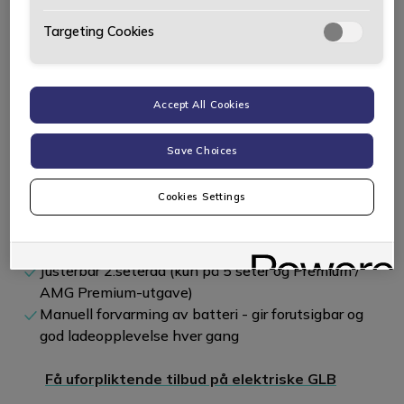
Targeting Cookies
Ventetiden er over og GLB er på plass i Norge!
Accept All Cookies
Viktigste høydepunktene på nye elektriske GLB:
Save Choices
Elektrisk bakluke som standard
Velg mellom 5 seter eller 7 seter
Cookies Settings
Opptil 2 000 kg hengervekt
Tilhengerfeste og panorama-glasstak som
standard
Justerbar 2.seterad (kun på 5 seter og Premium /
AMG Premium-utgave)
Manuell forvarming av batteri - gir forutsigbar og
god ladeopplevelse hver gang
Få uforpliktende tilbud på elektriske GLB