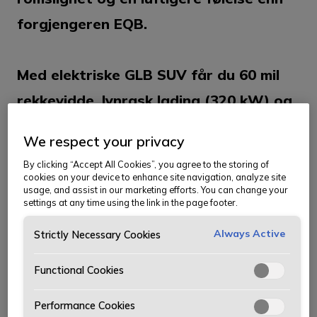
forgjengeren EQB.
Med elektriske GLB SUV får du 60 mil
rekkevidde, lynrask lading (320 kW) og
over 660 liter oppbevaring.
We respect your privacy
By clicking “Accept All Cookies”, you agree to the storing of
Baksetene er justerbare i
cookies on your device to enhance site navigation, analyze site
usage, and assist in our marketing efforts. You can change your
lengderetningen og du har mulighet for
settings at any time using the link in the page footer.
7-seter. Hva venter du på?
Always Active
Strictly Necessary Cookies
Functional Cookies
Helt nye Mercedes-Benz GLB i elektrisk
Performance Cookies
versjon