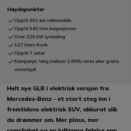
Høydepunkter
Opptil 601 km rekkevidde
Opptil 540 liter bagasjerom
Over 320 kW lynlading
127 liters frunk
Opptil 7 seter
Kampanje: Velg mellom 2,99% rente eller gratis
vinterhjul!
Helt nye GLB i elektrisk versjon fra
Mercedes-Benz - et stort steg inn i
fremtidens elektrisk SUV, akkurat slik
du drømmer om. Mer plass, mer
romslighet og en luftigere følelse enn