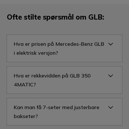
Ofte stilte spørsmål om GLB:
Hva er prisen på Mercedes-Benz GLB
i elektrisk versjon?
Startprisen på Mercedes-Benz GLB 350
Hva er rekkevidden på GLB 350
4MATIC er 639 900 kr.
4MATIC?
Advanced Plus koster 40 000 kr mer og
Rekkevidden til GLB 350 4MATIC med
inkluderer memorypakke, mørktonet glass,
Kan man få 7-seter med justerbare
firehjulstrekk er 601 km. Rekkevidden ble
multibeam LED og parkeringspakke med 360-
bakseter?
tidligere oppgitt til 631 som er gjeldende for
graders kamera. I tillegg får du også Keyless
EQB 250+, en utgave med bakhjulsdrift som