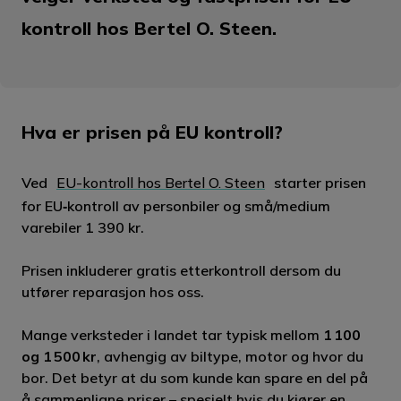
kontroll hos Bertel O. Steen.
Hva er prisen på EU kontroll?
Ved
EU-kontroll hos Bertel O. Steen
starter prisen
for EU‑kontroll av personbiler og små/medium
varebiler 1 390 kr.
Prisen inkluderer gratis etterkontroll dersom du
utfører reparasjon hos oss.
Mange verksteder i landet tar typisk mellom
1 100
og 1 500 kr
, avhengig av biltype, motor og hvor du
bor. Det betyr at du som kunde kan spare en del på
å sammenligne priser – spesielt hvis du kjører en