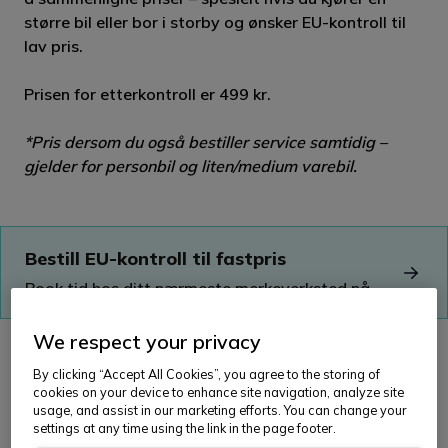
større bil eller bor i storby og ønsker EU-kontroll til
lav pris.
Prisen for etterkontroll er 499 kr.
*Pris dersom du også bestiller service samtidig –
gjelder for personbil og liten/medium varebil.
Bestill EU-kontroll til fastpris
Book tid hos ditt nærmeste merkeverksted nå
We respect your privacy
By clicking “Accept All Cookies”, you agree to the storing of
cookies on your device to enhance site navigation, analyze site
Hva får du for pengene?
usage, and assist in our marketing efforts. You can change your
settings at any time using the link in the page footer.