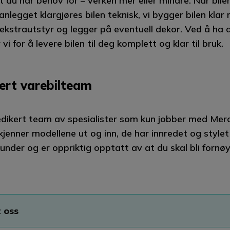
t du har behov for – verken mer eller mindre. Når bile
legget klargjøres bilen teknisk, vi bygger bilen klar
 ekstrautstyr og legger på eventuell dekor. Ved å ha a
vi for å levere bilen til deg komplett og klar til bruk.
ert varebilteam
edikert team av spesialister som kun jobber med Me
kjenner modellene ut og inn, de har innredet og stylet 
kunder og er oppriktig opptatt av at du skal bli fornø
 oss