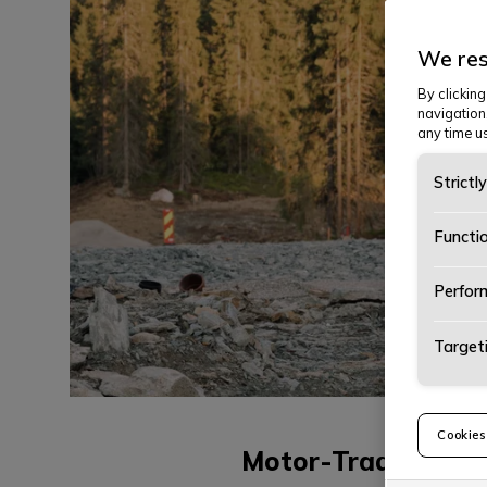
We res
By clicking
navigation
any time us
Strictl
Functi
Perfor
Target
Cookies
Motor-Trade Verdal