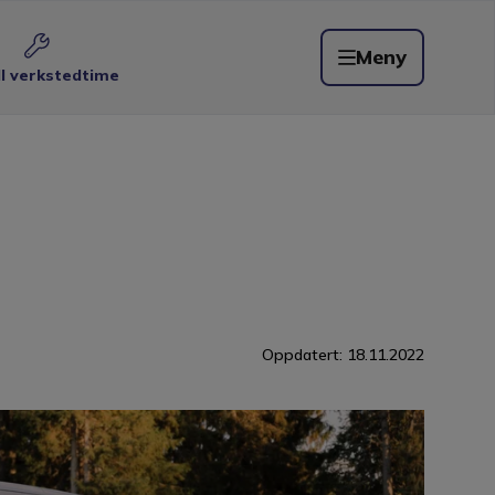
Meny
ll verkstedtime
Oppdatert:
18.11.2022