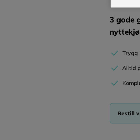
3 gode g
nyttekjø
Trygg 
Alltid 
Komple
Bestill 