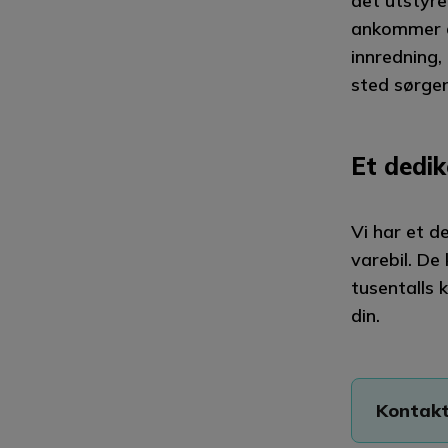
det utstyre
ankommer an
innredning,
sted sørger 
Et dedik
Vi har et d
varebil. De 
tusentalls 
din.
Kontakt