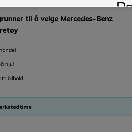
runner til å velge Mercedes-Benz
retøy
handel
på hjul
tt bilhold
verkstedtime