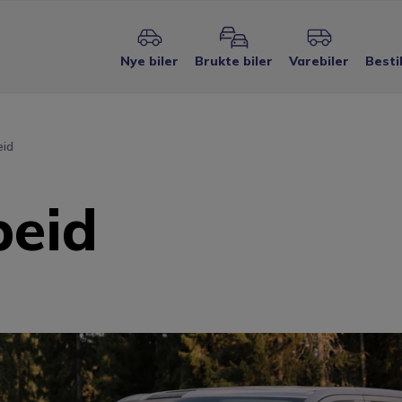
Nye biler
Brukte biler
Varebiler
Besti
eid
beid