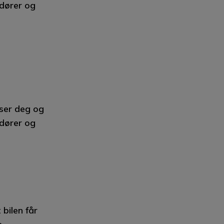
ndører og
sser deg og
ndører og
bilen får