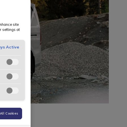
enhance site
r settings at
ys Active
All Cookies