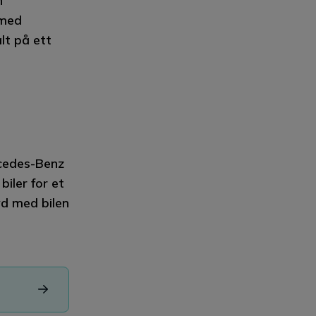
n
 med
lt på ett
rcedes-Benz
biler for et
yd med bilen