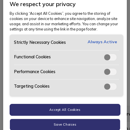
av A-service og B-service annenhver gang.
We respect your privacy
Mercedes-Benz anbefaler skift av bremsevæske
By clicking “Accept All Cookies”, you agree to the storing of
annethvert år.
cookies on your device to enhance site navigation, analyze site
usage, and assist in our marketing efforts. You can change your
I tillegg til A- eller B-servicen kan bilen din ha behov
settings at any time using the link in the page footer.
for ytterligere serviceoperasjoner.
Always Active
Strictly Necessary Cookies
Les
mer om A og B-service på Mercedes-Benz
.
Functional Cookies
Performance Cookies
Mercedes-Benz personbiler service -
over 5 år:
Targeting Cookies
Accept All Cookies
Modell
A-serv
Save Choices
EQA / EQB 5 år +
4 790 