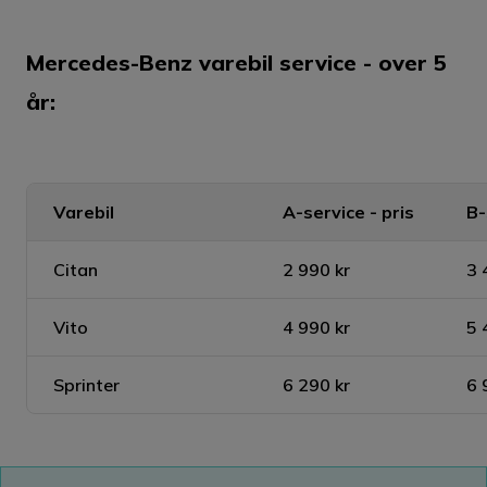
Mercedes-Benz varebil service - over 5
år:
Varebil
A-service - pris
B-
Citan
2 990 kr
3 
Vito
4 990 kr
5 
Sprinter
6 290 kr
6 