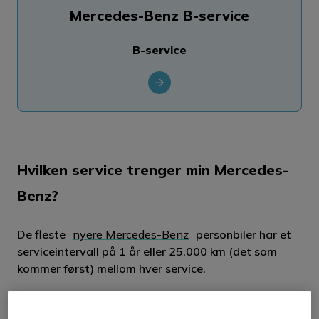
Mercedes-Benz B-service
B-service
Hvilken service trenger min Mercedes-
Benz?
De fleste
nyere Mercedes-Benz
personbiler har et
serviceintervall på 1 år eller 25.000 km (det som
kommer først) mellom hver service.
Vedlikeholdsprogrammet til Mercedes-Benz består