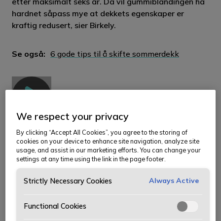
etter maksimalt seks år. Da vil gummiblandingen ha
hardnet såpass mye at dekkets egenskaper er
kraftig redusert, sier Birkely.
Play
Se også:
6 gode tips til å skifte sommerdekk
Sommerdekkets mønsterdybde kan
We respect your privacy
redde liv
Se video
By clicking “Accept All Cookies”, you agree to the storing of
cookies on your device to enhance site navigation, analyze site
Anbefalt minimum mønsterdybde på sommerdekk er
usage, and assist in our marketing efforts. You can change your
3 millimeter og 4 millimeter for vinterdekk.
settings at any time using the link in the page footer.
Always Active
Lovens minstekrav til dekkenes mønsterdybde er 1,6
Strictly Necessary Cookies
millimeter på sommerdekk og 3 millimeter på
vinterdekk.
Functional Cookies