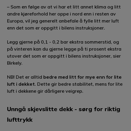
lite luft i dekket. Det gir bedre stabilitet,
– Som en følge av at vi har et litt annet klima og litt
lavere rullemotstand enn for lite luft som er
andre kjøreforhold her oppe i nord enn i resten av
Europa, vil jeg generelt anbefale å fylle litt mer luft
mer risikabelt grunnet dårligere veigrep.
enn det som er oppgitt i bilens instruksjoner.
Legg gjerne på 0,1 - 0,2 bar ekstra sommerstid, og
på vinteren kan du gjerne legge på ti prosent ekstra
utover det som er oppgitt i bilens instruksjoner, sier
Birkely.
NB! Det er alltid
bedre med litt for mye enn for lite
luft i dekket
. Dette gir bedre stabilitet, mens for lite
luft i dekkene gir dårligere veigrep.
Unngå skjevslitte dekk - sørg for riktig
lufttrykk