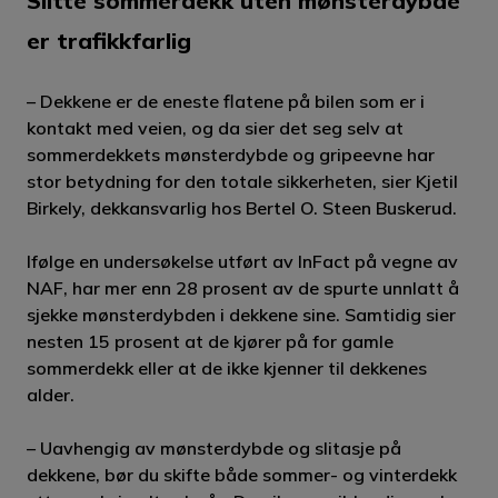
Slitte sommerdekk uten mønsterdybde
er trafikkfarlig
– Dekkene er de eneste flatene på bilen som er i
kontakt med veien, og da sier det seg selv at
sommerdekkets mønsterdybde og gripeevne har
stor betydning for den totale sikkerheten, sier Kjetil
Birkely, dekkansvarlig hos Bertel O. Steen Buskerud.
Ifølge en undersøkelse utført av InFact på vegne av
NAF, har mer enn 28 prosent av de spurte unnlatt å
sjekke mønsterdybden i dekkene sine. Samtidig sier
nesten 15 prosent at de kjører på for gamle
sommerdekk eller at de ikke kjenner til dekkenes
alder.
– Uavhengig av mønsterdybde og slitasje på
dekkene, bør du skifte både sommer- og vinterdekk