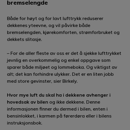
bremselengde
lufttrykket som er riktig for din bil finnes i
instruksjonsboka, eller i karmen på førerdøren.
Både for høyt og for lavt lufttrykk reduserer
Kjører du en fossilbil står det noen ganger inne
dekkenes yteevne, og vil påvirke både
ved bensinlokket.
bremselengden, kjørekomforten, strømforbruket og
dekkets slitasje.
Vi anbefaler at du legger til 0,1-0,2 bar på
– For de aller fleste av oss er det å sjekke lufttrykket
lufttrykket som er oppgitt på sommerdekkene.
jevnlig en overkommelig og enkel oppgave som
På vinterstid kan du legge på 10% ekstra
sparer både miljøet og lommeboka. Og viktigst av
lufttrykk i vinterdekkene. Hastighet,
alt; det kan forhindre ulykker. Det er en liten jobb
belastning/last, kjørestil og temperatur
med store gevinster, sier Birkely.
påvirker. Med litt ekstra lufttrykk i dekket, er
du godt forberedt dersom temperaturen
Hvor mye luft du skal ha i dekkene avhenger i
hovedsak av bilen
og ikke dekkene. Denne
synker en del og du samtidig kjører med litt
informasjonen finner du dermed i bilen, enten i
ekstra last.
bensinlokket, i karmen på førerdøra eller i bilens
instruksjonsbok.
Det er alltid bedre med litt for mye enn litt for