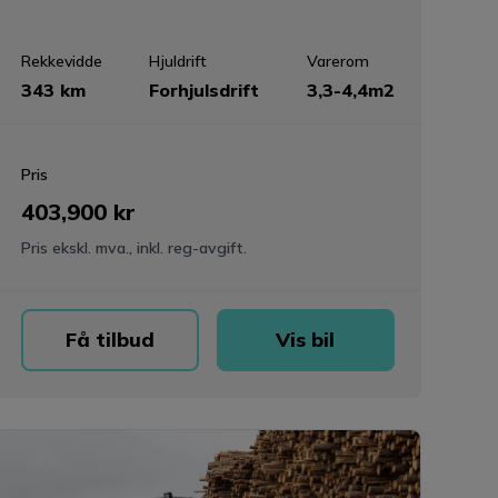
Rekkevidde
Hjuldrift
Varerom
343 km
Forhjulsdrift
3,3-4,4m2
Pris
403,900 kr
Pris ekskl. mva., inkl. reg-avgift.
Få tilbud
Vis bil