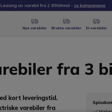
Leasing av varebil fra 2 890/mnd -
se kampanjene
Nye varebiler
Brukte varebiler
El-varebiler
arebiler fra 3 
med kort leveringstid.
Spissko
triske varebiler fra
Marked