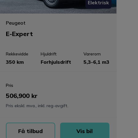
Elektrisk
Peugeot
E-Expert
Rekkevidde
Hjuldrift
Varerom
350 km
Forhjulsdrift
5,3-6,1 m3
Pris
506,900 kr
Pris ekskl. mva., inkl. reg-avgift.
Få tilbud
Vis bil