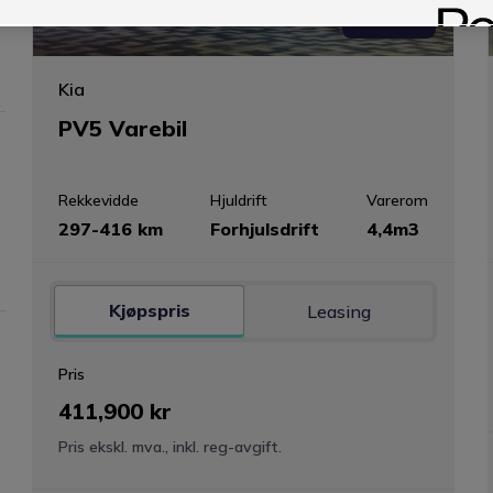
Elektrisk
Kia
PV5 Varebil
Rekkevidde
Hjuldrift
Varerom
297-416 km
Forhjulsdrift
4,4m3
Kjøpspris
Leasing
Pris
411,900 kr
Pris ekskl. mva., inkl. reg-avgift.