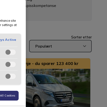
sselgere med spisskompetanse
5-års erfaring
enhance site
r settings at
Sorter etter
ys Active
Populært
Kampanje - du sparer 123 400 kr
All Cookies