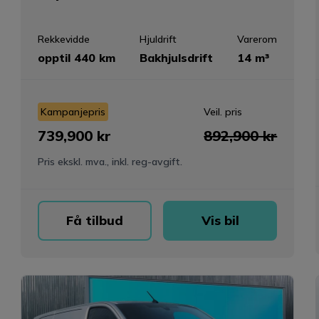
Rekkevidde
Hjuldrift
Varerom
opptil 440 km
Bakhjulsdrift
14 m³
Kampanjepris
Veil. pris
739,900 kr
892,900 kr
Pris ekskl. mva., inkl. reg-avgift.
Få tilbud
Vis bil