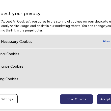
eugeot og Kia. Få
Næring
Over 12
pect your privacy
uten firehjulstrekk, og
 “Accept All Cookies”, you agree to the storing of cookies on your device to 
, analyze site usage, and assist in our marketing efforts. You can change you
ing the link in the page footer.
Alwa
y Necessary Cookies
onal Cookies
Fra kun 2 890 kr/mnd. eks.mva.*
mance Cookies
ing Cookies
 Settings
Save Choices
Accept 