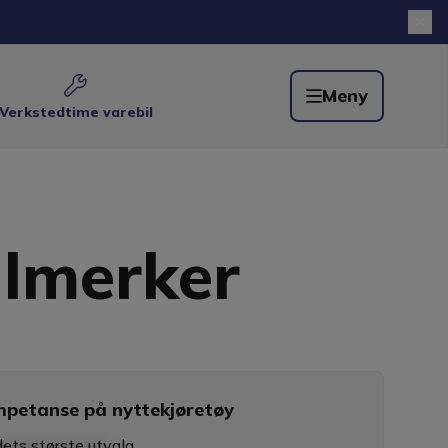
Meny
Verkstedtime varebil
bilmerker
mpetanse på nyttekjøretøy
ets største utvalg