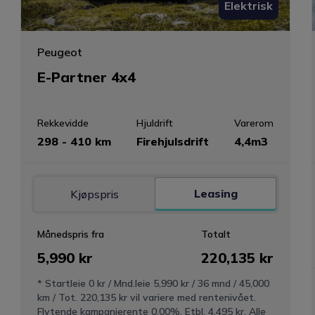
Elektrisk
Peugeot
E-Partner 4x4
Rekkevidde
Hjuldrift
Varerom
298 - 410 km
Firehjulsdrift
4,4m3
Leasing
Kjøpspris
Månedspris fra
Totalt
5,990 kr
220,135 kr
* Startleie 0 kr / Mnd.leie 5,990 kr / 36 mnd / 45,000
km / Tot. 220,135 kr vil variere med rentenivået.
Flytende kampanjerente 0.00%. Etbl. 4,495 kr. Alle