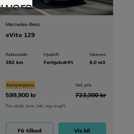
Mercedes-Benz
eVito 129
Rekkevidde
Hjuldrift
Varerom
382 km
Forhjulsdrift
6,0 m3
Kampanjepris
Veil. pris
599,900 kr
723,300 kr
Pris ekskl. mva., inkl. reg-avgift.
Få tilbud
Vis bil