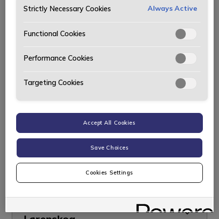
Søk
Always Active
Strictly Necessary Cookies
Functional Cookies
Vis alle områder
Stor-Oslo
Østlandet u/Oslo
Performance Cookies
Vestlandet
Midt-Norge
Sørlandet
Targeting Cookies
Stor-Oslo
Accept All Cookies
Save Choices
Bertel O. Steen
Asker & Bærum
Cookies Settings
Bertel O. Steen
Lørenskog