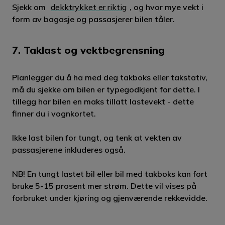
Sjekk om
dekktrykket er riktig
, og hvor mye vekt i
form av bagasje og passasjerer bilen tåler.
7. Taklast og vektbegrensning
Planlegger du å ha med deg takboks eller takstativ,
må du sjekke om bilen er typegodkjent for dette. I
tillegg har bilen en maks tillatt lastevekt - dette
finner du i vognkortet.
Ikke last bilen for tungt, og tenk at vekten av
passasjerene inkluderes også.
NB! En tungt lastet bil eller bil med takboks kan fort
bruke 5-15 prosent mer strøm. Dette vil vises på
forbruket under kjøring og gjenværende rekkevidde.