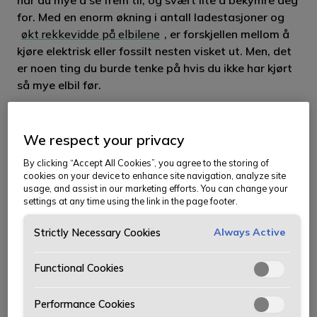
for. Med en enorm økning i antall ladestasjoner og
økt rekkevidde på elbilene
, er forskjellen mellom å
kjøre elektrisk eller fossilt nesten visket ut. Men, det
er noen ting du burde tenke på hvis du ikke har kjørt
så mye elbil før.
1. Planlegg reisen
We respect your privacy
By clicking “Accept All Cookies”, you agree to the storing of
Ha en god plan for hvor du skal kjøre, sjekk trafikken
cookies on your device to enhance site navigation, analyze site
og legg opp til flere ladestopp langs ruten.
usage, and assist in our marketing efforts. You can change your
settings at any time using the link in the page footer.
Hvis ladekøen er lang, kan du med god samvittighet
Always Active
Strictly Necessary Cookies
kjøre videre til neste stopp. Til dette er NAF
sin
reiseplanlegger
gull verdt.
Functional Cookies
Performance Cookies