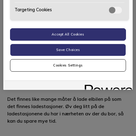
Targeting Cookies
Accept All Cookies
Save Choices
Cookies Settings
2. Øv på å lade
Det finnes like mange måter å lade elbilen på som
det finnes ladestasjoner. Øv deg litt på de
ladestasjonene du har i nærheten av der du bor, så
kan du spare mye tid.