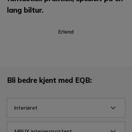
lang biltur.
Erlend
Bli bedre kjent med EQB:
Interiøret
Interiøret i nye EQB kombinerer eksklusiv
MBUX interiørassistent