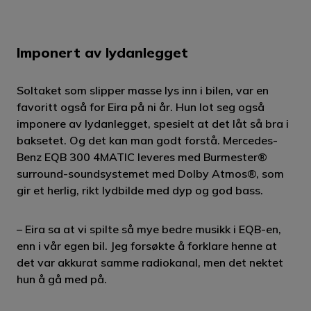
Imponert av lydanlegget
Soltaket som slipper masse lys inn i bilen, var en
favoritt også for Eira på ni år. Hun lot seg også
imponere av lydanlegget, spesielt at det låt så bra i
baksetet. Og det kan man godt forstå. Mercedes-
Benz EQB 300 4MATIC leveres med Burmester®
surround-soundsystemet med Dolby Atmos®, som
gir et herlig, rikt lydbilde med dyp og god bass.
– Eira sa at vi spilte så mye bedre musikk i EQB-en,
enn i vår egen bil. Jeg forsøkte å forklare henne at
det var akkurat samme radiokanal, men det nektet
hun å gå med på.