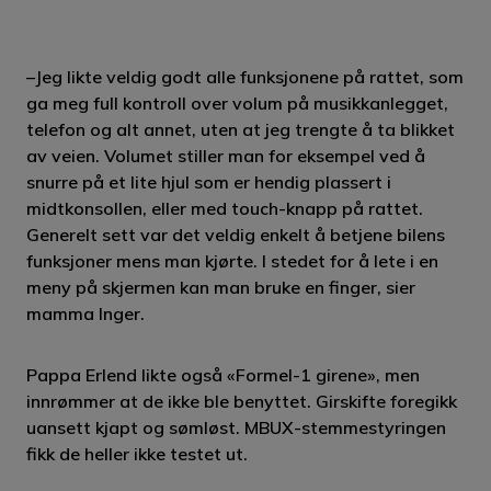
–Jeg likte veldig godt alle funksjonene på rattet, som
ga meg full kontroll over volum på musikkanlegget,
telefon og alt annet, uten at jeg trengte å ta blikket
av veien. Volumet stiller man for eksempel ved å
snurre på et lite hjul som er hendig plassert i
midtkonsollen, eller med touch-knapp på rattet.
Generelt sett var det veldig enkelt å betjene bilens
funksjoner mens man kjørte. I stedet for å lete i en
meny på skjermen kan man bruke en finger, sier
mamma Inger.
Pappa Erlend likte også «Formel-1 girene», men
innrømmer at de ikke ble benyttet. Girskifte foregikk
uansett kjapt og sømløst. MBUX-stemmestyringen
fikk de heller ikke testet ut.