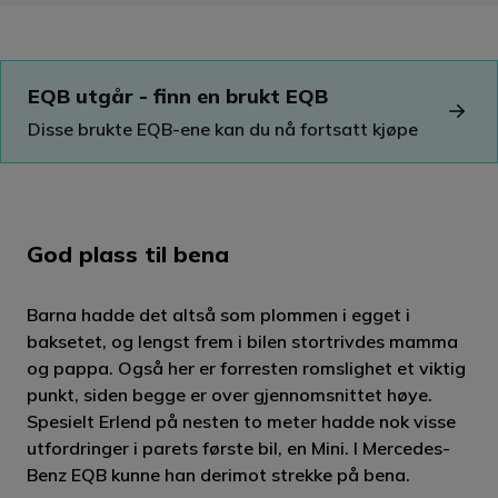
Tilhengerfeste gjør EQB enda mer praktisk.
regulerer automatisk avstanden til bilen som
belyse flere områder med ulike farger.
EQB er for første gang tilgjengelig med
kjører foran deg. I kombinasjon med
tilhengerfeste på utgaven med fem seter, og
skiltregistrering kan du med et knappetrykk
EQB utgår - finn en brukt EQB
kommer som standard.
importere avleste fartsgrenser
Disse brukte EQB-ene kan du nå fortsatt kjøpe
Den kan trekke opptil1.700 kg på modellene
med 4MATIC firehjulstrekk, og opptil1.400 kg
på utgaven med forhjulstrekk. Kulen kan bære
en vekt på opptil 80 kg og er godkjent for
God plass til bena
sykkelstativ.
Barna hadde det altså som plommen i egget i
baksetet, og lengst frem i bilen stortrivdes mamma
og pappa. Også her er forresten romslighet et viktig
punkt, siden begge er over gjennomsnittet høye.
Spesielt Erlend på nesten to meter hadde nok visse
utfordringer i parets første bil, en Mini. I Mercedes-
Benz EQB kunne han derimot strekke på bena.