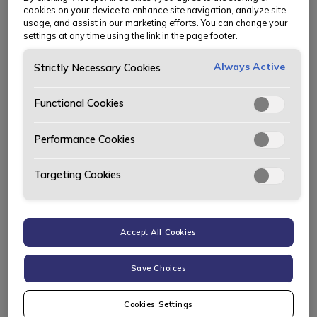
cookies on your device to enhance site navigation, analyze site
sommeren, og da trenger man i hvert fall plass. I
usage, and assist in our marketing efforts. You can change your
tillegg har vi samlet all handling av matvarer til én
settings at any time using the link in the page footer.
handletur i uka. Vi må være effektive og gjøre unna
det aller meste på én tur, og da fyller vi bilen til
Always Active
Strictly Necessary Cookies
randen.
Functional Cookies
Tips: Så mye kan du spare ved å velge elbil på
Performance Cookies
langtur
Targeting Cookies
Accept All Cookies
Save Choices
Cookies Settings