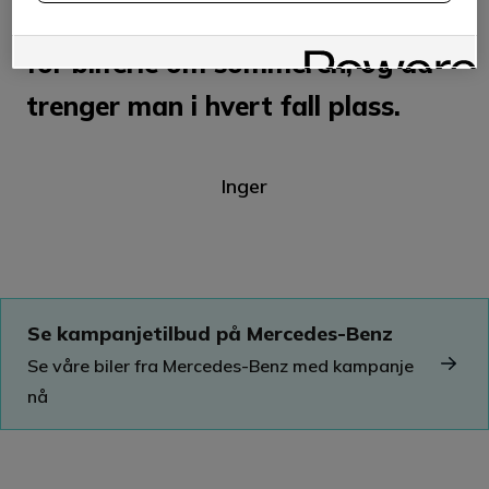
– De siste årene har vi også gått
for bilferie om sommeren, og da
trenger man i hvert fall plass.
Inger
Se kampanjetilbud på Mercedes-Benz
Se våre biler fra Mercedes-Benz med kampanje
nå