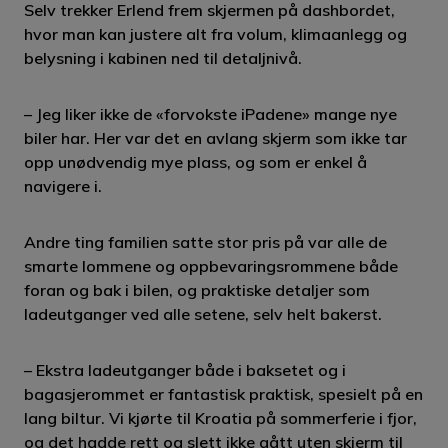
Selv trekker Erlend frem skjermen på dashbordet,
hvor man kan justere alt fra volum, klimaanlegg og
belysning i kabinen ned til detaljnivå.
– Jeg liker ikke de «forvokste iPadene» mange nye
biler har. Her var det en avlang skjerm som ikke tar
opp unødvendig mye plass, og som er enkel å
navigere i.
Andre ting familien satte stor pris på var alle de
smarte lommene og oppbevaringsrommene både
foran og bak i bilen, og praktiske detaljer som
ladeutganger ved alle setene, selv helt bakerst.
– Ekstra ladeutganger både i baksetet og i
bagasjerommet er fantastisk praktisk, spesielt på en
lang biltur. Vi kjørte til Kroatia på sommerferie i fjor,
og det hadde rett og slett ikke gått uten skjerm til