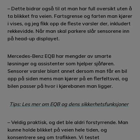
– Dette bidrar også til at man har full oversikt uten å
ta blikket fra veien. Fartsgrense og farten man kjører
i vises, og jeg fikk opp de fleste varsler der, inkludert
rekkevidde. Når man skal parkere slår sensorene inn
på head-up displayet.
Mercedes-Benz EQB har mengder av smarte
løsninger og assistenter som hjelper sjåføren.
Sensorer varsler blant annet dersom man får en bil
opp på siden mens man kjører på en flerfeltsvei, og
bilen passer på hvor i kjørebanen man ligger.
Tips: Les mer om EQB og dens sikkerhetsfunksjoner
– Veldig praktisk, og det ble aldri forstyrrende. Man
kunne holde blikket på veien hele tiden, og
konsentrere seg om trafikken. Vi testet