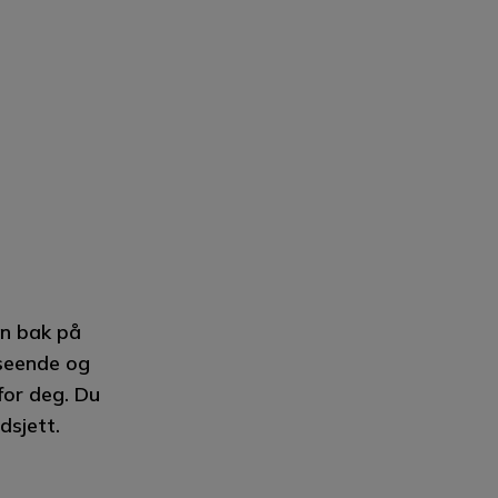
en bak på
tseende og
for deg. Du
dsjett.