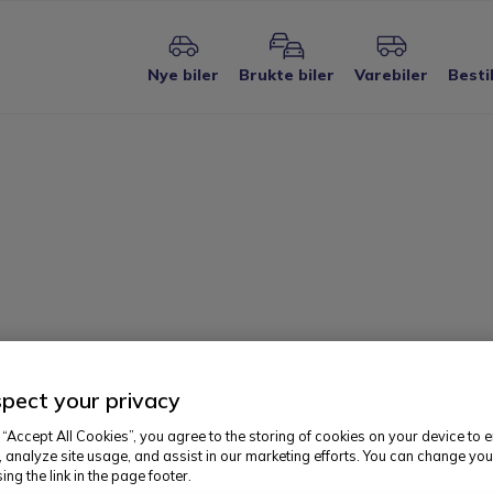
Nye biler
Brukte biler
Varebiler
Besti
pect your privacy
 “Accept All Cookies”, you agree to the storing of cookies on your device to 
bak på bilen som
, analyze site usage, and assist in our marketing efforts. You can change you
ing the link in the page footer.