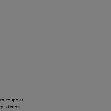
 om coupé er
rpliktende