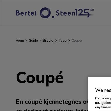
Hjem
Guide
Bilvalg
Type
Coupé
Coupé
We res
By clicking
En coupé kjennetegnes av linjen 
navigation
any time us