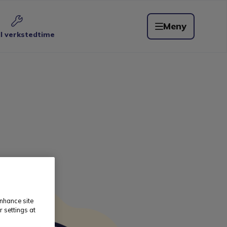
Meny
ll verkstedtime
enhance site
r settings at