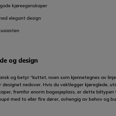
gode kjøreegenskaper
 med elegant design
tusiasten
de og design
ansk og betyr “kuttet, noen som kjennetegnes av linj
r designet nedover. Hvis du vektlegger kjøreglede, u
aper, fremfor enorm bagasjeplass, er dette biltypen 
oupé med to eller fire dører, avhengig av behov og bu