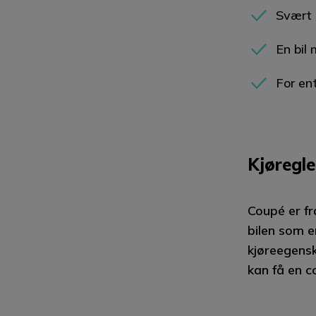
Svært 
En bil
For en
Kjøregle
Coupé er fr
bilen som e
kjøreegensk
kan få en c