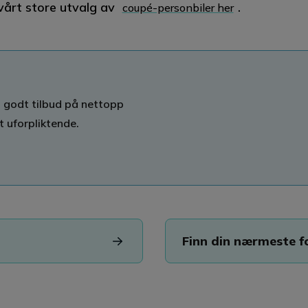
vårt store utvalg av
.
coupé-personbiler her
et godt tilbud på nettopp
t uforpliktende.
Finn din nærmeste f