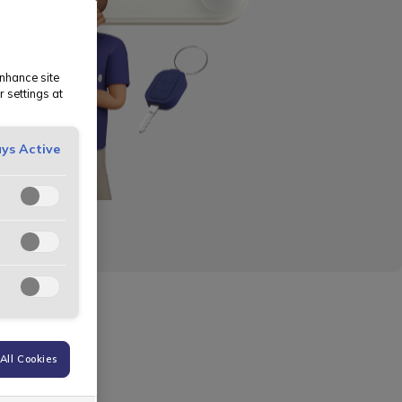
enhance site
r settings at
ys Active
All Cookies