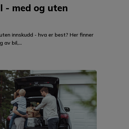
il - med og uten
 uten innskudd - hva er best? Her finner
av bil,...