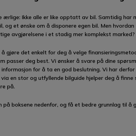
 ærlige: Ikke alle er like opptatt av bil. Samtidig har
il, og et ønske om å disponere egen bil. Men hvordan
ktige avgjørelsene i et stadig mer komplekst marked?
 å gjøre det enkelt for deg å velge finansieringsmetod
om passer deg best. Vi ønsker å svare på dine spørsmå
g informasjon for å ta en god beslutning. Vi har derfor
 via en stor og utfyllende bilguide hjelper deg å finne
re på.
nn på boksene nedenfor, og få et bedre grunnlag til å 