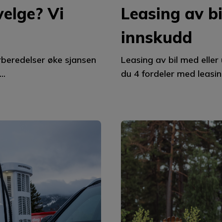
velge? Vi
Leasing av b
innskudd
orberedelser øke sjansen
Leasing av bil med eller
..
du 4 fordeler med leasing 