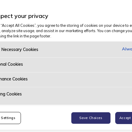
il eller skal selge
pect your privacy
g med kjøp og salg
 “Accept All Cookies”, you agree to the storing of cookies on your device to 
, analyze site usage, and assist in our marketing efforts. You can change you
ing the link in the page footer.
Alwa
y Necessary Cookies
onal Cookies
mance Cookies
ing Cookies
 Settings
Save Choices
Accept 
 biler
for å se oversikt over alle nye biler