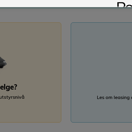
velge?
 utstyrsnivå
Les om leasing 