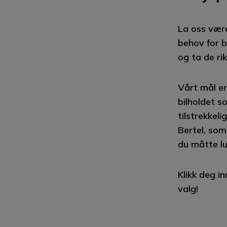
La oss være
behov for b
og ta de ri
Vårt mål er
bilholdet s
tilstrekkeli
Bertel, som
du måtte lu
Klikk deg i
valg!