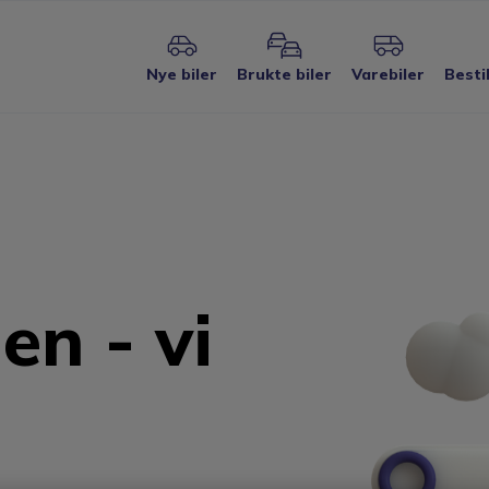
Nye biler
Brukte biler
Varebiler
Besti
en - vi