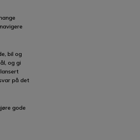
 mange
 navigere
e, bil og
l, og gi
 lansert
 svar på det
gjøre gode