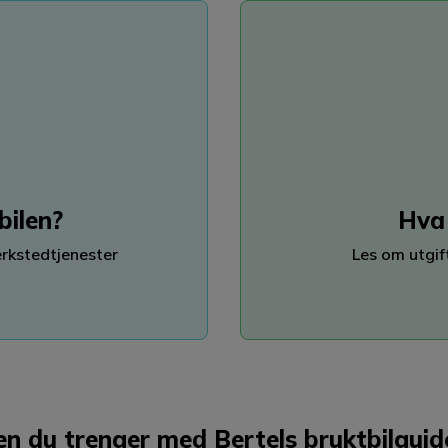
bilen?
Hva 
erkstedtjenester
Les om utgift
en du trenger med Bertels bruktbilguid